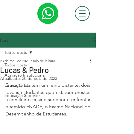
Post
Todos posts
23 de mai. de 2023
3 min de leitura
Todos posts
Lucas & Pedro
Avaliação Institucional
Atualizado:
30 de out. de 2023
Era uma vez, em um reino distante, dois 
Educação Básica
jovens estudantes que estavam prestes 
Educação Superior
a concluir o ensino superior e enfrentar 
o temido ENADE, o Exame Nacional de 
Desempenho de Estudantes.