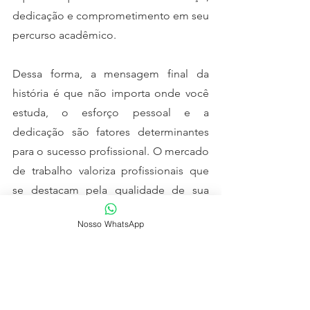
dedicação e comprometimento em seu 
percurso acadêmico.
Dessa forma, a mensagem final da 
história é que não importa onde você 
estuda, o esforço pessoal e a 
dedicação são fatores determinantes 
para o sucesso profissional. O mercado 
de trabalho valoriza profissionais que 
se destacam pela qualidade de sua 
formação e pelo empenho em se 
Nosso WhatsApp
desenvolverem continuamente.
Portanto, seja como Lucas, o estudante 
dedicado, que aproveita as 
oportunidades e se empenha nos 