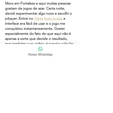
Moro em Fortaleza e aqui muitas pessoas 
gostam de jogos de azar. Certa noite, 
decidi experimentar algo novo e escolhi o 
pôquer. Entrei no 
1xbet login brasil
, a 
interface era fácil de usar e o jogo me 
conquistou instantaneamente. Gostei 
especialmente do fato de que aqui não é 
apenas a sorte que decide o resultado, 
mas também suas ações: é preciso calcular 
os movimentos e analisar os adversários. 
Quando montei a primeira combinação 
Nosso WhatsApp
forte e ganhei, senti uma enorme satisfação.
…
Mostrar mais
Curtir
Responder
Wollda Solda
30 de mai. de 2025
Saudações! No Brasil, a plataforma 