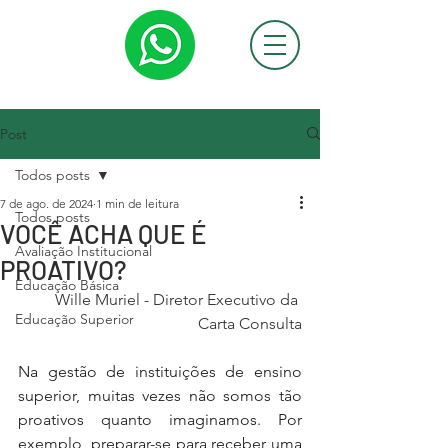
Post
Todos posts
7 de ago. de 2024
1 min de leitura
Todos posts
VOCÊ ACHA QUE É
Avaliação Institucional
PROATIVO?
Educação Básica
Wille Muriel - Diretor Executivo da 
Educação Superior
Carta Consulta
Na gestão de instituições de ensino 
superior, muitas vezes não somos tão 
proativos quanto imaginamos. Por 
exemplo, preparar-se para receber uma 