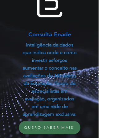
Consulta Enade
Inteligência da dados
que indica onde e como
investir esforços
aumentar o conceito nas
avaliações do Ministério
da Educação. Grupo de
especialistas em
avaliação, organizados
em uma rede de
aprendizagem exclusiva.
QUERO SABER MAIS