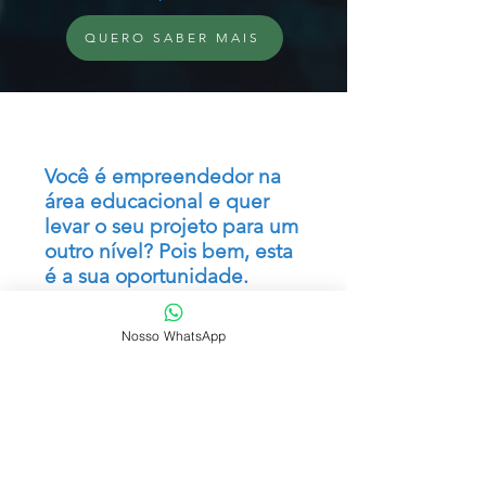
QUERO SABER MAIS
Você é empreendedor na
área educacional e quer
levar o seu projeto para um
outro nível? Pois bem, esta
é a sua oportunidade.
Estamos preparados para
conhecê-lo e saber um
Nosso WhatsApp
pouco mais sobre a sua
solução.
Ou você atua em uma
instituição educacional e