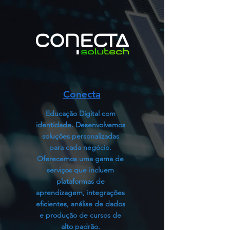
Conecta
Educação Digital com
identidade. Desenvolvemos
soluções personalizadas
para cada negócio.
Oferecemos uma gama de
serviços que incluem
plataformas de
aprendizagem, integrações
eficientes, análise de dados
e produção de cursos de
alto padrão.