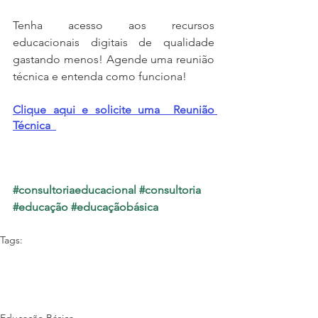
Tenha acesso aos recursos 
educacionais digitais de qualidade 
gastando menos! Agende uma reunião 
técnica e entenda como funciona!
Clique aqui e solicite uma  Reunião 
Técnica
#consultoriaeducacional
#consultoria
#educação
#educaçãobásica
Tags:
Carta Consulta
gestão escolar
educação basica
Lei 14.180
Política de Inovação Educação Conectada (PIEC)
REA