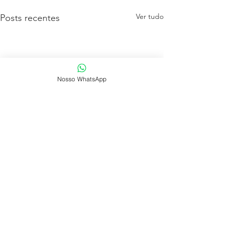
Ver tudo
Posts recentes
Nosso WhatsApp
VOCÊ ACHA QUE É
PROATIVO?
Wille Muriel - Diretor
Comentários
Executivo da Carta Consulta
Na gestão de instituições de