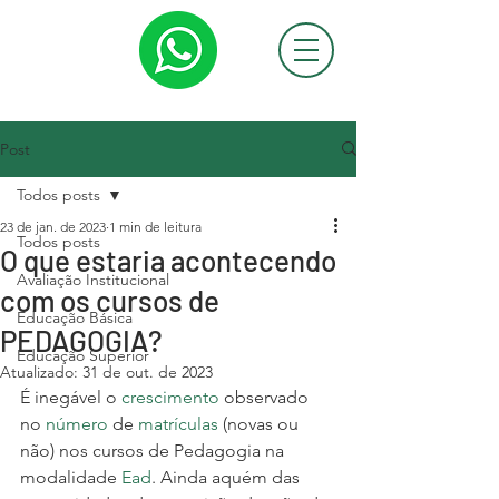
Post
Todos posts
23 de jan. de 2023
1 min de leitura
Todos posts
O que estaria acontecendo
Avaliação Institucional
com os cursos de
Educação Básica
PEDAGOGIA?
Educação Superior
Atualizado:
31 de out. de 2023
É inegável o 
crescimento
 observado 
no 
número
 de 
matrículas
 (novas ou 
não) nos cursos de Pedagogia na 
modalidade 
Ead
. Ainda aquém das 